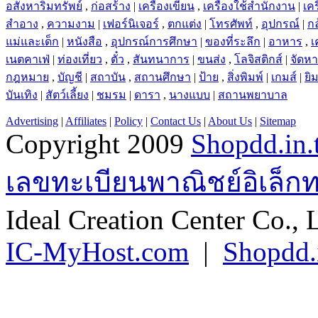
อสังหาริมทรัพย์
,
ก่อสร้าง
|
เครื่องเขียน
,
เครื่องใช้สำนักงาน
|
เคร
สำอาง
,
ความงาม
|
เฟอร์นิเจอร์
,
ตกแต่ง
|
โทรศัพท์
,
อุปกรณ์
|
ก
แม่และเด็ก
|
หนังสือ
,
อุปกรณ์การศึกษา
|
ของที่ระลึก
|
อาหาร
,
เ
เนตคาเฟ่
|
ท่องเที่ยว
,
ตั๋ว
,
สันทนาการ
|
ขนส่ง
,
โลจิสติกส์
|
จัดห
กฎหมาย
,
บัญชี
|
สถาบัน
,
สถานศึกษา
|
ป้าย
,
สิ่งพิมพ์
|
เกมส์
|
ยิ
บันเทิง
|
สัตว์เลี้ยง
|
ชมรม
|
ดารา
,
นางแบบ
|
สถานพยาบาล
Advertising
|
Affiliates
|
Policy
|
Contact Us
|
About Us
|
Sitemap
Copyright 2009
Shopdd.in.
เลขทะเบียนพาณิชย์อิเล็ก
Ideal Creation Center Co., 
IC-MyHost.com
|
Shopdd.