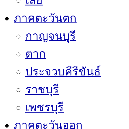
เลย
ภาคตะวันตก
กาญจนบุรี
ตาก
ประจวบคีรีขันธ์
ราชบุรี
เพชรบุรี
ภาคตะวันออก