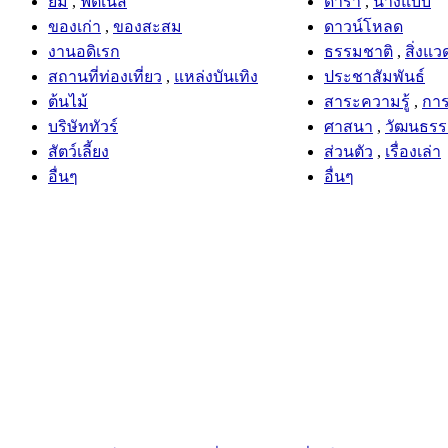
ยิม
,
ฟิตเนส
ดารา
,
นางแบบ
ของเก่า
,
ของสะสม
ดาวน์โหลด
งานอดิเรก
ธรรมชาติ
,
สิ่งแว
สถานที่ท่องเที่ยว
,
แหล่งบันเทิง
ประชาสัมพันธ์
ต้นไม้
สาระความรู้
,
การ
บริษัททัวร์
ศาสนา
,
วัฒนธร
สัตว์เลี้ยง
ส่วนตัว
,
เรื่องเล่า
อื่นๆ
อื่นๆ