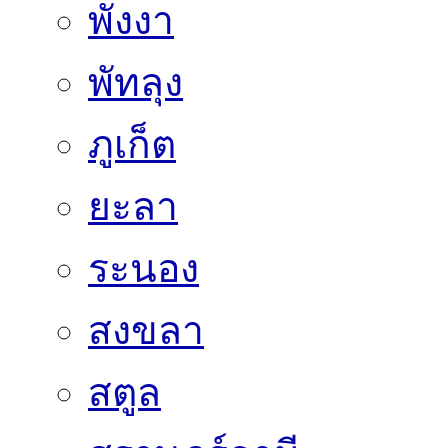
พังงา
พัทลุง
ภูเก็ต
ยะลา
ระนอง
สงขลา
สตูล