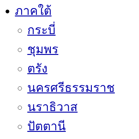
ภาคใต้
กระบี่
ชุมพร
ตรัง
นครศรีธรรมราช
นราธิวาส
ปัตตานี