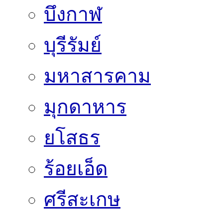
บึงกาฬ
บุรีรัมย์
มหาสารคาม
มุกดาหาร
ยโสธร
ร้อยเอ็ด
ศรีสะเกษ