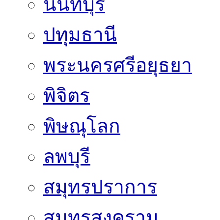
นนทบุรี
ปทุมธานี
พระนครศรีอยุธยา
พิจิตร
พิษณุโลก
ลพบุรี
สมุทรปราการ
สมุทรสงคราม