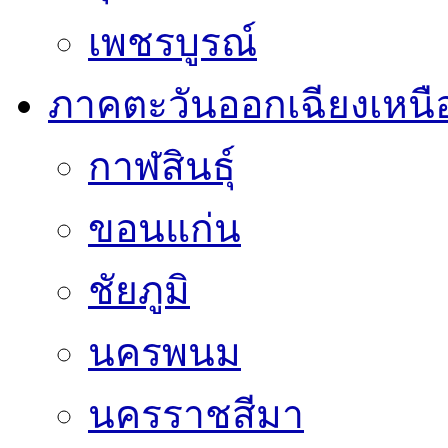
เพชรบูรณ์
ภาคตะวันออกเฉียงเหนื
กาฬสินธุ์
ขอนแก่น
ชัยภูมิ
นครพนม
นครราชสีมา