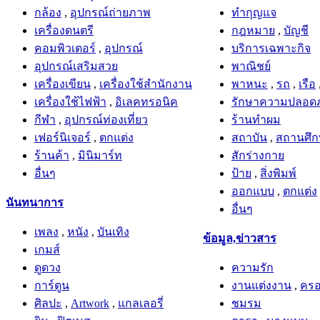
กล้อง
,
อุปกรณ์ถ่ายภาพ
ทำกุญแจ
เครื่องดนตรี
กฎหมาย
,
บัญชี
คอมพิวเตอร์
,
อุปกรณ์
บริการเฉพาะกิจ
อุปกรณ์เสริมสวย
พาณิชย์
เครื่องเขียน
,
เครื่องใช้สำนักงาน
พาหนะ
,
รถ
,
เรือ
เครื่องใช้ไฟฟ้า
,
อิเลคทรอนิค
รักษาความปลอดภ
กีฬา
,
อุปกรณ์ท่องเที่ยว
ร้านทำผม
เฟอร์นิเจอร์
,
ตกแต่ง
สถาบัน
,
สถานศึ
ร้านค้า
,
มินิมาร์ท
สักร่างกาย
อื่นๆ
ป้าย
,
สิ่งพิมพ์
ออกแบบ
,
ตกแต่ง
นันทนาการ
อื่นๆ
เพลง
,
หนัง
,
บันเทิง
ข้อมูล,ข่าวสาร
เกมส์
ดูดวง
ความรัก
การ์ตูน
งานแต่งงาน
,
ครอ
ศิลปะ
,
Artwork
,
แกลเลอรี่
ชมรม