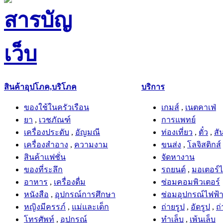
สินค้าอุปโภค,บริโภค
บริการ
ของใช้ในครัวเรือน
เกมส์
,
เนตคาเฟ่
ยา
,
เวชภัณฑ์
การแพทย์
เครื่องประดับ
,
อัญมณี
ท่องเที่ยว
,
ตั๋ว
,
สั
เครื่องสำอาง
,
ความงาม
ขนส่ง
,
โลจิสติกส์
สินค้าแฟชั่น
จัดหางาน
ของที่ระลึก
รถยนต์
,
มอเตอร์ไ
อาหาร
,
เครื่องดื่ม
ซ่อมคอมพิวเตอร์
หนังสือ
,
อุปกรณ์การศึกษา
ซ่อมอุปกรณ์ไฟฟ้า
หญิงมีครรภ์
,
แม่และเด็ก
ถ่ายรูป
,
อัดรูป
,
ถ่
โทรศัพท์
,
อุปกรณ์
ทำเล็บ
,
เพ้นเล็บ