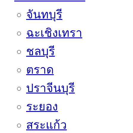
จันทบุรี
ฉะเชิงเทรา
ชลบุรี
ตราด
ปราจีนบุรี
ระยอง
สระแก้ว