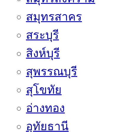
สมุทรสาคร
สระบุรี
สิงห์บุรี
สุพรรณบุรี
สุโขทัย
อ่างทอง
อุทัยธานี