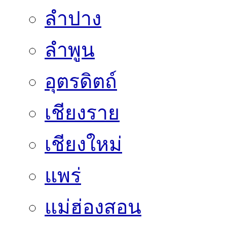
ลำปาง
ลำพูน
อุตรดิตถ์
เชียงราย
เชียงใหม่
แพร่
แม่ฮ่องสอน