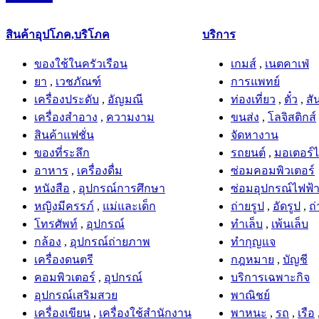
สินค้าอุปโภค,บริโภค
บริการ
ของใช้ในครัวเรือน
เกมส์
,
เนตคาเฟ่
ยา
,
เวชภัณฑ์
การแพทย์
เครื่องประดับ
,
อัญมณี
ท่องเที่ยว
,
ตั๋ว
,
สั
เครื่องสำอาง
,
ความงาม
ขนส่ง
,
โลจิสติกส์
สินค้าแฟชั่น
จัดหางาน
ของที่ระลึก
รถยนต์
,
มอเตอร์ไ
อาหาร
,
เครื่องดื่ม
ซ่อมคอมพิวเตอร์
หนังสือ
,
อุปกรณ์การศึกษา
ซ่อมอุปกรณ์ไฟฟ้า
หญิงมีครรภ์
,
แม่และเด็ก
ถ่ายรูป
,
อัดรูป
,
ถ่
โทรศัพท์
,
อุปกรณ์
ทำเล็บ
,
เพ้นเล็บ
กล้อง
,
อุปกรณ์ถ่ายภาพ
ทำกุญแจ
เครื่องดนตรี
กฎหมาย
,
บัญชี
คอมพิวเตอร์
,
อุปกรณ์
บริการเฉพาะกิจ
อุปกรณ์เสริมสวย
พาณิชย์
เครื่องเขียน
,
เครื่องใช้สำนักงาน
พาหนะ
,
รถ
,
เรือ