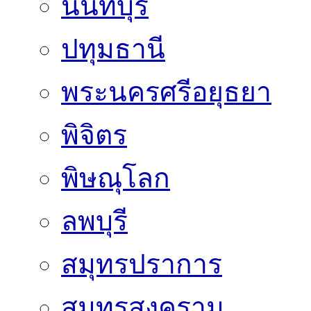
นนทบุรี
ปทุมธานี
พระนครศรีอยุธยา
พิจิตร
พิษณุโลก
ลพบุรี
สมุทรปราการ
สมุทรสงคราม