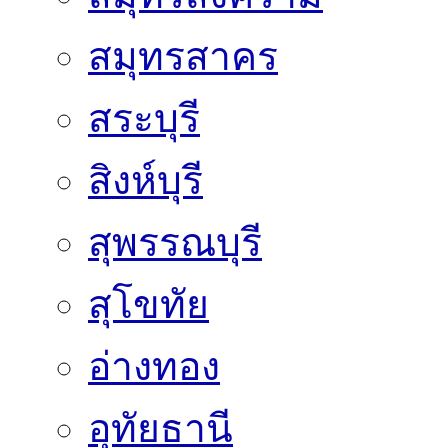
สมุทรสาคร
สระบุรี
สิงห์บุรี
สุพรรณบุรี
สุโขทัย
อ่างทอง
อุทัยธานี