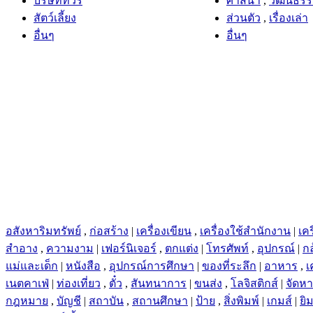
บริษัททัวร์
ศาสนา
,
วัฒนธร
สัตว์เลี้ยง
ส่วนตัว
,
เรื่องเล่า
อื่นๆ
อื่นๆ
อสังหาริมทรัพย์
,
ก่อสร้าง
|
เครื่องเขียน
,
เครื่องใช้สำนักงาน
|
เคร
สำอาง
,
ความงาม
|
เฟอร์นิเจอร์
,
ตกแต่ง
|
โทรศัพท์
,
อุปกรณ์
|
ก
แม่และเด็ก
|
หนังสือ
,
อุปกรณ์การศึกษา
|
ของที่ระลึก
|
อาหาร
,
เ
เนตคาเฟ่
|
ท่องเที่ยว
,
ตั๋ว
,
สันทนาการ
|
ขนส่ง
,
โลจิสติกส์
|
จัดห
กฎหมาย
,
บัญชี
|
สถาบัน
,
สถานศึกษา
|
ป้าย
,
สิ่งพิมพ์
|
เกมส์
|
ยิ