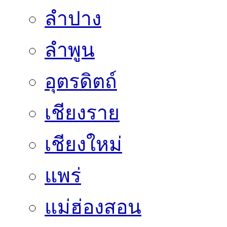
ลำปาง
ลำพูน
อุตรดิตถ์
เชียงราย
เชียงใหม่
แพร่
แม่ฮ่องสอน