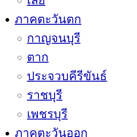
เลย
ภาคตะวันตก
กาญจนบุรี
ตาก
ประจวบคีรีขันธ์
ราชบุรี
เพชรบุรี
ภาคตะวันออก