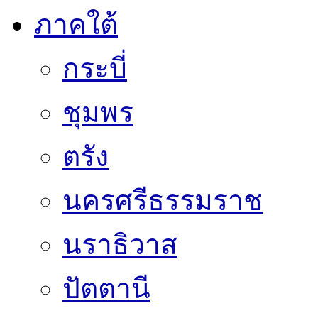
ภาคใต้
กระบี่
ชุมพร
ตรัง
นครศรีธรรมราช
นราธิวาส
ปัตตานี