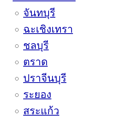
จันทบุรี
ฉะเชิงเทรา
ชลบุรี
ตราด
ปราจีนบุรี
ระยอง
สระแก้ว