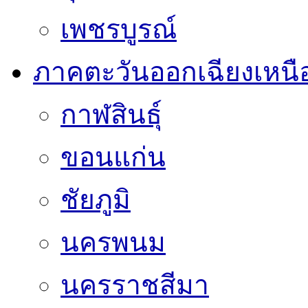
เพชรบูรณ์
ภาคตะวันออกเฉียงเหนื
กาฬสินธุ์
ขอนแก่น
ชัยภูมิ
นครพนม
นครราชสีมา