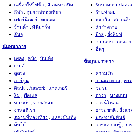
เครื่องใช้ไฟฟ้า
,
อิเลคทรอนิค
รักษาความปลอดภ
กีฬา
,
อุปกรณ์ท่องเที่ยว
ร้านทำผม
เฟอร์นิเจอร์
,
ตกแต่ง
สถาบัน
,
สถานศึ
ร้านค้า
,
มินิมาร์ท
สักร่างกาย
อื่นๆ
ป้าย
,
สิ่งพิมพ์
ออกแบบ
,
ตกแต่ง
นันทนาการ
อื่นๆ
เพลง
,
หนัง
,
บันเทิง
ข้อมูล,ข่าวสาร
เกมส์
ดูดวง
ความรัก
การ์ตูน
งานแต่งงาน
,
ครอ
ศิลปะ
,
Artwork
,
แกลเลอรี่
ชมรม
ยิม
,
ฟิตเนส
ดารา
,
นางแบบ
ของเก่า
,
ของสะสม
ดาวน์โหลด
งานอดิเรก
ธรรมชาติ
,
สิ่งแว
สถานที่ท่องเที่ยว
,
แหล่งบันเทิง
ประชาสัมพันธ์
ต้นไม้
สาระความรู้
,
การ