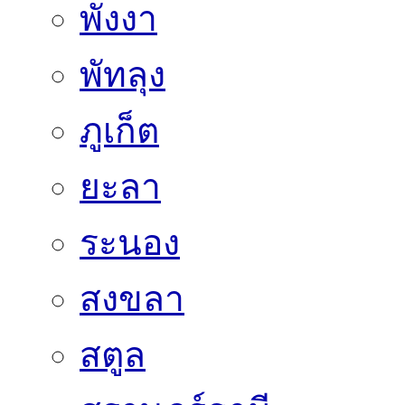
พังงา
พัทลุง
ภูเก็ต
ยะลา
ระนอง
สงขลา
สตูล