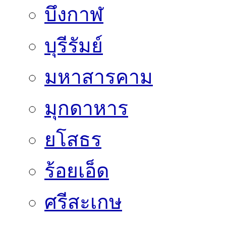
บึงกาฬ
บุรีรัมย์
มหาสารคาม
มุกดาหาร
ยโสธร
ร้อยเอ็ด
ศรีสะเกษ