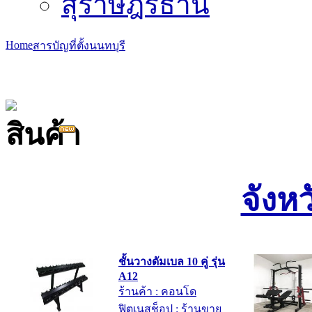
สุราษฎร์ธานี
Home
สารบัญที่ตั้ง
นนทบุรี
จังห
ชั้นวางดัมเบล 10 คู่ รุ่น
A12
ร้านค้า : คอนโด
ฟิตเนสช็อป : ร้านขาย